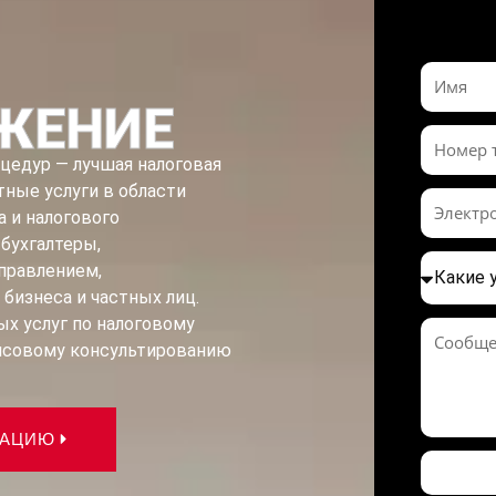
ЖЕНИЕ
оцедур — лучшая налоговая
тные услуги в области
а и налогового
бухгалтеры,
правлением,
бизнеса и частных лиц.
х услуг по налоговому
ансовому консультированию
ТАЦИЮ