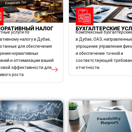
ПОРАТИВНЫЙ НАЛОГ
БУХГАЛТЕРСКИЕ УС
тные услуги по
Комплексные бухгалтерские
ативному налогу в Дубае,
в Дубае, ОАЭ, направленные
отанные для обеспечения
упрощение управления фин
дения нормативных
и обеспечение точной и
аний и оптимизации вашей
соответствующей требова
овой эффективности для
отчетности.
ивого роста.