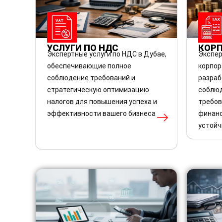
УСЛУГИ ПО НДС
КОР
Экспертные услуги по НДС в Дубае,
Экспер
обеспечивающие полное
корпор
соблюдение требований и
разраб
стратегическую оптимизацию
соблю
налогов для повышения успеха и
требов
эффективности вашего бизнеса
финанс
устойч