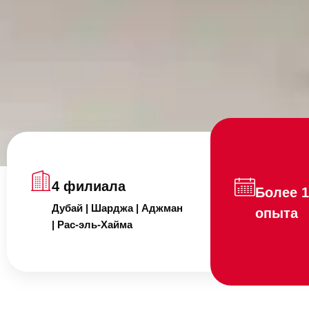
4 филиала
Более 1
Дубай | Шарджа | Аджман
опыта
| Рас-эль-Хайма