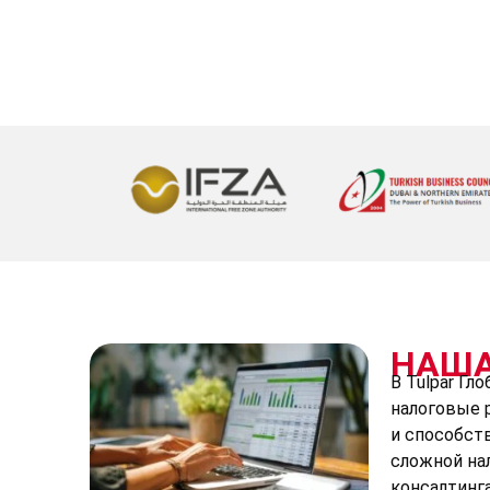
НАША
В Tulpar Г
налоговые 
и способст
сложной на
консалтинг