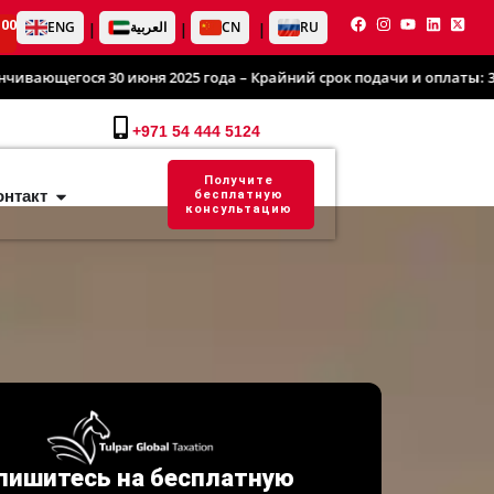
:00
ENG
العربية
CN
RU
|
|
|
5 года – Крайний срок подачи и оплаты: 31 марта 2026 года
+971 54 444 5124
Получите
онтакт
бесплатную
консультацию
пишитесь на бесплатную