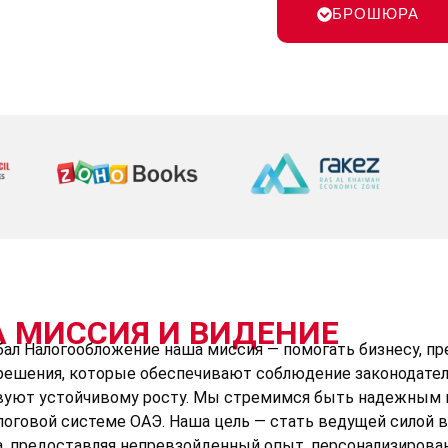
БРОШЮРА
 МИССИЯ И ВИДЕНИЕ
лобал Налогообложение наша миссия — помогать бизнесу, 
решения, которые обеспечивают соблюдение законодате
вуют устойчивому росту. Мы стремимся быть надежным 
логовой системе ОАЭ. Наша цель — стать ведущей силой 
а, предоставляя непревзойденный опыт, персонализирова